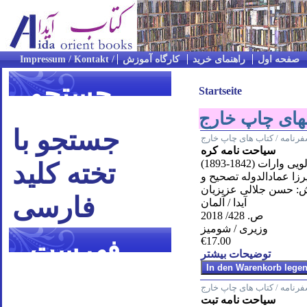
صفحه اول
راهنمای خرید
کارگاه آموزش
جستجو
Startseite
جستجو با
رنامه / کتاب های چاپ خارج
سیاحت نامه کره
تخته کلید
وارات (1842-1893)
زا عمادالدوله تصحيح و
: حسن جلالى عزيزيان
فارسی
آیدا / آلمان
ص. 428/ 2018
وزیری / شومیز
فهرست
€17.00
توضیحات بیشتر
موضوعی
رنامه / کتاب های چاپ خارج
سیاحت نامه تبت