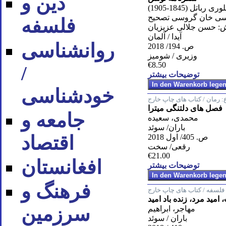
دین و
ورى رباتل (1845-1905)
يسى خان گروسى تصحيح
فلسفه
: حسن جلالى عزيزيان
آیدا / آلمان
روان‪شناسی
ص. 194/ 2018
وزیری / شومیز
€8.50
/
توضیحات بیشتر
خودشناسی
:
رمان / کتاب های چاپ خارج
فصل های دلتنگی میترا
جامعه و
محمدی، سعیده
باران/ سوئد
اقتصاد
ص. 405/ اول 2018
رقعی/ سخت
€21.00
افغانستان
توضیحات بیشتر
فرهنگ و
لسفه / کتاب های چاپ خارج
 امید مرد، زنده باد امید
سرزمین
مهاجر، ابراهیم
باران / سوئد