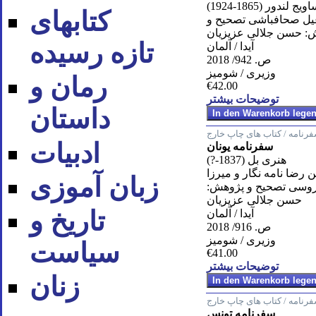
ندور (1865-1924)
کتابهای
يل صحافباشى تصحيح و
: حسن جلالى عزيزيان
تازه رسیده
آیدا / آلمان
ص. 942/ 2018
وزیری / شومیز
رمان و
€42.00
توضیحات بیشتر
داستان
رنامه / کتاب های چاپ خارج
ادبیات
سفرنامه یونان
هنرى بل (1837-?)
 رضا نامه نگار و ميرزا
زبان آموزی
وسى تصحيح و پژوهش:
حسن جلالى عزيزيان
تاریخ و
آیدا / آلمان
ص. 916/ 2018
وزیری / شومیز
سیاست
€41.00
توضیحات بیشتر
زنان
رنامه / کتاب های چاپ خارج
سفرنامه تونس