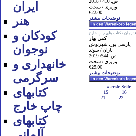
ص. 410 / 2018
ایران
وزیری / سخت
€22.00
هنر
توضیحات بیشتر
کودکان و
:
رمان / کتاب های چاپ خارج
کمی بهار
پارسی پور، شهرنوش
نوجوان
باران / سوئد
ص. 544/ 2019
خانه‪داری و
وزیری / سخت
€25.00
توضیحات بیشتر
سرگرمی
« erste Seite
کتاب‪های
15
16
21
22
چاپ خارج
کتاب‪های
آلمانی