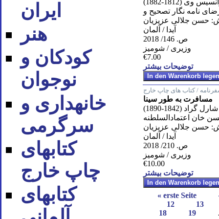
سيس وى (1812-1882)
ایران
ضاى نامه نگار تصحيح و
: حسن جلالى عزيزيان
هنر
آیدا / آلمان
ص. 146/ 2018
وزیری / شومیز
کودکان و
€7.00
توضیحات بیشتر
نوجوان
رنامه / کتاب های چاپ خارج
خانه‪داری و
مسافرت به طور سینا
شارل گراد (1842-1890)
ن خان اعتمادالسلطنه
سرگرمی
: حسن جلالى عزيزيان
آیدا / آلمان
کتاب‪های
ص. 210/ 2018
وزیری / شومیز
€10.00
چاپ خارج
توضیحات بیشتر
کتاب‪های
« erste Seite
12
13
آلمانی
18
19