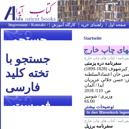
صفحه اول
راهنمای خرید
کارگاه آموزش
جستجو
Startseite
جستجو با
رنامه / کتاب های چاپ خارج
سفرنامه دره یزمتی
تخته کلید
رشهوف (1828-1899)
ن خان اعتمادالسلطنه
: حسن جلالى عزيزيان
فارسی
آیدا / آلمان
ص. 110/ 2018
وزیری / شومیز
فهرست
€6.00
توضیحات بیشتر
موضوعی
رنامه / کتاب های چاپ خارج
سفرنامه برزیل