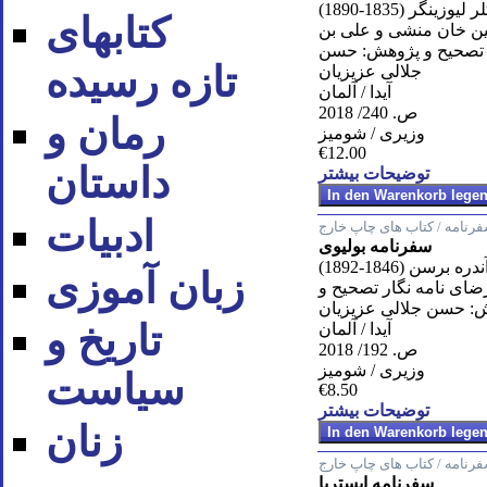
زينگر (1835-1890)
کتابهای
ين خان منشى و على بن
 تصحيح و پژوهش: حسن
تازه رسیده
جلالى عزيزيان
آیدا / آلمان
ص. 240/ 2018
رمان و
وزیری / شومیز
€12.00
داستان
توضیحات بیشتر
ادبیات
رنامه / کتاب های چاپ خارج
سفرنامه بولیوی
ندره برسن (1846-1892)
زبان آموزی
ضاى نامه نگار تصحيح و
: حسن جلالى عزيزيان
تاریخ و
آیدا / آلمان
ص. 192/ 2018
وزیری / شومیز
سیاست
€8.50
توضیحات بیشتر
زنان
رنامه / کتاب های چاپ خارج
سفرنامه ایستریا