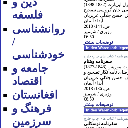
دین و
ايريارت (1832-1898)
يسى خان گروسى تصحيح
فلسفه
: حسن جلالى عزيزيان
آیدا / آلمان
روان‪شناسی
ص. 144/ 2018
وزیری / شومیز
€6.50
/
توضیحات بیشتر
خودشناسی
رنامه / کتاب های چاپ خارج
سفرنامه ویتنام
جامعه و
وريس (1848-1877)
ضاى نامه نگار تصحيح و
اقتصاد
: حسن جلالى عزيزيان
آیدا / آلمان
ص. 186/ 2018
افغانستان
وزیری / شومیز
€8.50
توضیحات بیشتر
فرهنگ و
سرزمین
رنامه / کتاب های چاپ خارج
سفرنامه توسکانی