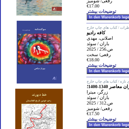
رقعی/ شومیز
€17.00
توضیحات بیشتر
اطرات / کتاب های چاپ خارج
کافه رادیو
اصلانی، مهدی
باران / سوئد
ص.256 / 2025
رقعی/ سخت
€18.00
توضیحات بیشتر
 تازه / کتاب های چاپ خارج
ر 1340-1400؛
زرگر، میترا
باران / سوئد
ص.312 / 2025
رقعی/ شومیز
€17.50
توضیحات بیشتر