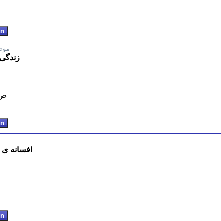
موض
زندگی خ
ص. 480/ سی 
افسانه ی ی