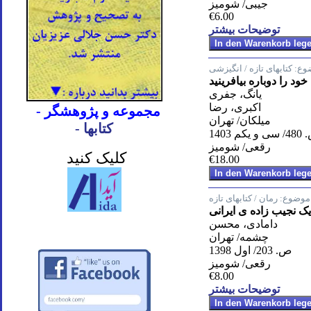
جیبی/ شومیز
€6.00
توضیحات بیشتر
وع:
کتابهای تازه / انگیزشی
ود را دوباره بیافرینید
یانگ، جفری
اکبری، رضا
- مجموعه و پژوهشگر
میلکان/ تهران
- کتابها
و یکم 1403
رقعی/ شومیز
کلیک کنید
€18.00
موضوع:
رمان / کتابهای تازه
ک نجیب زاده ی ایرانی
دامادی، محسن
چشمه/ تهران
ص. 203/ اول 1398
رقعی/ شومیز
€8.00
توضیحات بیشتر