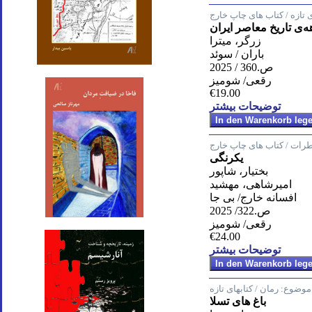
 تازه / کتاب های چاپ خارج
هه‌ی تاریخ معاصر ایران
زرگر، میترا
باران / سوئد
ص.360 / 2025
رقعی/ شومیز
€19.00
توضیحات بیشتر
اطرات / کتاب های چاپ خارج
یکرنگی
بختیار، شاپور
امیرشاهی، مهشید
افسانه خارج/ بی جا
ص.322/ 2025
رقعی/ شومیز
€24.00
توضیحات بیشتر
موضوع:
رمان / کتابهای تازه
باغ های تسلا