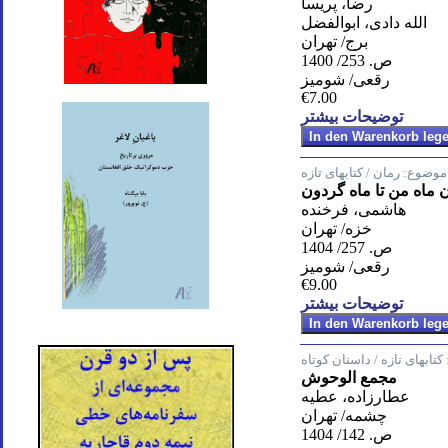
رضا، پریسا
الله دادی، ابوالفضل
برج/ تهران
ص. 253/ 1400
رقعی/ شومیز
€7.00
توضیحات بیشتر
موضوع:
رمان / کتابهای تازه
 ماه من تا ماه گردون
هاشمی، فرخنده
خزه/ تهران
ص. 257/ 1404
رقعی/ شومیز
€9.00
توضیحات بیشتر
کتابهای تازه / داستان کوتاه
مجمع الوحوش
عطارزاده، عطیه
چشمه/ تهران
ص. 142/ 1404