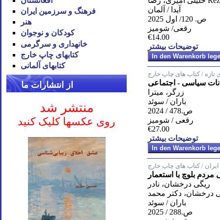
افغانستان
Reza Kha
آیدا / آلمان
فرهنگ و سرزمین ایران
ص. 120/ اول 2025
هنر
رقعی/ شومیز
کودکان و نوجوان
€14.00
خانه‪داری و سرگرمی
توضیحات بیشتر
کتاب‪های چاپ خارج
کتاب‪های آلمانی
 تازه / کتاب های چاپ خارج
انات سیاسی - اجتماعی
از انتشارات ما
زرگر، میترا
باران / سوئد
منتشر شد
ص.478 / 2024
روی عکسها کلیک کنید
رقعی / شومیز
€27.00
توضیحات بیشتر
 ایران / کتاب های چاپ خارج
 مردم بلوچ با استعمار
ریگی درخشان، نادر
 درخشان، دکتر محمد
باران / سوئد
ص.288 / 2025