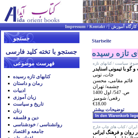
کارگاه آموزش
جستجو
Startseite
جستجو با تخته کلید فارسی
ای تازه رسیده
فهرست موضوعی
ضوع:
سیاست / کتابهای تازه
 گو با تیمونی اسنایدر
جات، تونی
کتابهای تازه رسیده
قائم مقامی، محسن
رمان و داستان
چشمه/ تهران
ادبیات
ص. 547/ اول 1400
زبان آموزی
رقعی/ شومیز
€18.00
تاریخ و سیاست
توضیحات بیشتر
زنان
دین و فلسفه
روان‪شناسی / خودشناسی
ایران / کتاب های چاپ خارج
جامعه و اقتصاد