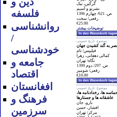
دین و
گرگین، نیک
نشرنو و آسیم
فلسفه
ص. 621/ چهارم 1396
رقعی/ سخت
روان‪شناسی
€25.00
توضیحات بیشتر
/
موضوع:
تاریخ عمومی
تصر به گند کشیدن جهان
خودشناسی
فیلیپس/ تام
کمالی دهقانی، زهرا
جامعه و
نگاه/ تهران
ص. 297/ دوم 1399
رقعی/ شومیز
اقتصاد
€10.00
افغانستان
موضوع:
تاریخ عمومی
 حماسه ها، رخدادنامه ها،
فرهنگ و
عاشقانه ها و جستارها
بارو، جان
افشار، حسن
سرزمین
مرکز/ تهران