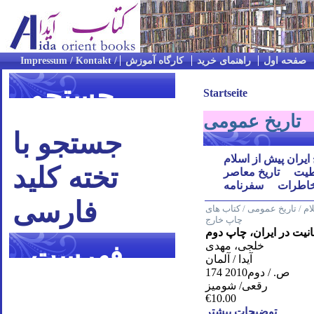
صفحه اول
راهنمای خرید
کارگاه آموزش
جستجو
Startseite
تاریخ عمومی
جستجو با
 ایران پیش از اسلام
تخته کلید
یت
تاریخ معاصر
اطرات
سفرنامه
فارسی
م / تاریخ عمومی / کتاب های
چاپ خارج
نیت در ایران، چاپ دوم
خلجی، مهدی
فهرست
آیدا / آلمان
174 ص. / دوم2010
موضوعی
رقعی/ شومیز
€10.00
توضیحات بیشتر