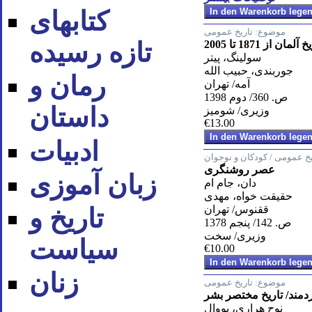
کتابهای
موضوع:
تاریخ عمومی
تازه رسیده
 آلمان از 1871 تا 2005
سولینگ، پیتر
جوربندی، حبیب الله
رمان و
آمه/ تهران
ص. 360/ دوم 1398
داستان
وزیری/ شومیز
€13.00
ادبیات
یخ عمومی / کودکان و نوجوان
عصر روشنگری
زبان آموزی
دان، جام ام
حقیقت خواه، مهدی
ققنوس/ تهران
تاریخ و
ص. 142/ پنجم 1378
وزیری/ سخت
سیاست
€10.00
زنان
موضوع:
تاریخ عمومی
دمند/ تاریخ مختصر بشر
نوح هراری، یووال