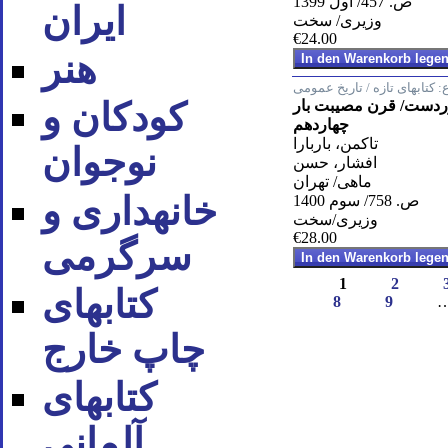
ص. 457/ اول 1399
ایران
وزیری/ سخت
€24.00
هنر
:
کتابهای تازه / تاریخ عمومی
کودکان و
دوردست/ قرن مصیبت بار
چهاردهم
تاکمن، باربارا
نوجوان
افشار، حسن
ماهی/ تهران
خانه‪داری و
ص. 758/ سوم 1400
وزیری/سخت
€28.00
سرگرمی
1
2
کتاب‪های
8
9
چاپ خارج
کتاب‪های
آلمانی