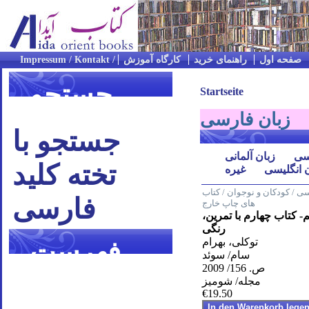
صفحه اول
راهنمای خرید
کارگاه آموزش
جستجو
Startseite
زبان فارسی
جستجو با
سی
زبان آلمانی
تخته کلید
 انگلیسی
غیره
ی / کودکان و نوجوان / کتاب
فارسی
های چاپ خارج
- کتاب چهارم با تمرین،
رنگی
توکلی، بهرام
فهرست
سام/ سوئد
ص. 156/ 2009
موضوعی
مجله/ شومیز
€19.50