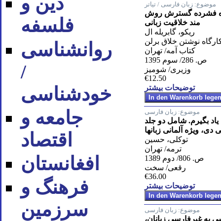
دین و
موضوع:
زبان فارسی / تیاتر
ره فشرده گسترش روش
فلسفه
مند خلاقیت زبانی
ریكو، گابریله ال
ارگاه نوشتن خلاق برلن
روان‪شناسی
كتاب آمه/ تهران
ص. 286/ سوم 1395
/
وزیری/ شومیز
€12.50
توضیحات بیشتر
خودشناسی
جامعه و
موضوع:
زبان فارسی
اد بگیرم. شامل دو جلد
دی، ویژه آلمانی زبانها
اقتصاد
توکلی، حسین
ترمه/ تهران
افغانستان
ص. 806/ دوم 1389
رقعی/ سخت
€36.00
فرهنگ و
توضیحات بیشتر
سرزمین
موضوع:
زبان فارسی
 به غیرفارسی زبانان،