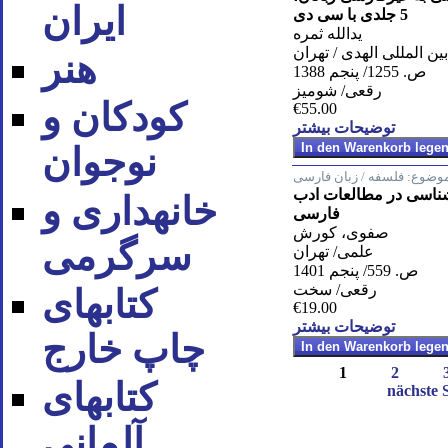
ایران
5 جلدی با سی دی
یدالله ثمره
بین المللی الهدی / تهران
هنر
ص. 1255/ پنجم 1388
رقعی/ شومیز
کودکان و
€55.00
توضیحات بیشتر
نوجوان
وضوع:
فلسفه / زبان فارسی
 شناسی در مطالعات ادب
خانه‪داری و
فارسی
صفوی، کورش
سرگرمی
علمی/ تهران
ص. 559/ پنجم 1401
رقعی/ سخت
کتاب‪های
€19.00
توضیحات بیشتر
چاپ خارج
1
2
کتاب‪های
nächste S
آلمانی