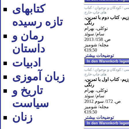
کتابهای
ی / کودکان و نوجوان / کتاب
های چاپ خارج
یم- کتاب دوم با تمرین،
تازه رسیده
رنگی
توکلی، بهرام
رمان و
سام/ سوئد
ص. 158/ 2013
مجله/ شومیز
داستان
€19.50
توضیحات بیشتر
ادبیات
ی / کودکان و نوجوان / کتاب
زبان آموزی
های چاپ خارج
یم- کتاب اول با تمرین،
رنگی
تاریخ و
توکلی، بهرام
سام/ سوئد
سیاست
ص. 172/ سوم 2012
مجله/ شومیز
€19.50
زنان
توضیحات بیشتر