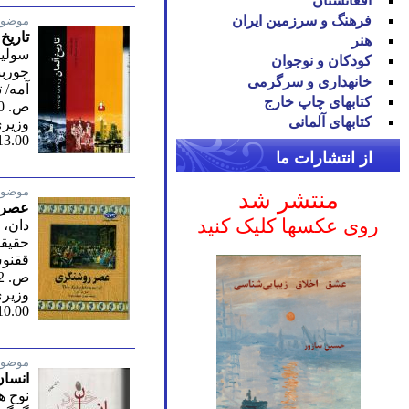
افغانستان
فرهنگ و سرزمین ایران
موضوع
تاریخ آلما
هنر
سولین
کودکان و نوجوان
جوربن
خانه‪داری و سرگرمی
آمه/ 
کتاب‪های چاپ خارج
ص. 360/ دوم 1398
کتاب‪های آلمانی
وزیری
13.00
از انتشارات ما
موضوع
منتشر شد
عصر 
روی عکسها کلیک کنید
دان، 
حقیقت
ققنوس
ص. 142/ پنجم 1378
وزیر
10.00
موضوع
انسان
نوح ه