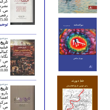
گرگین
نشرنو
ص. 621/ چهارم 1396
رقعی
25.00
توضیح
موضوع
تاریخ
فیلیپ
کمالی
نگاه/ 
ص. 297/ دوم 1399
رقعی
10.00
موضوع
تاریخ
بارو،
افشا
مرکز/
ص. 457/ اول 1399