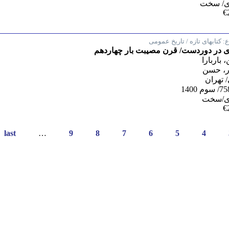
ی/ سخت
€
:
کتابهای تازه / تاریخ عمومی
ای در دوردست/ قرن مصیبت بار چهاردهم
 باربارا
ر، حسن
 تهران
ی/سخت
€
last »
…
9
8
7
6
5
4