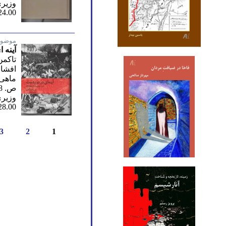
وزیر
24.00
موضوع
آینه 
تاکمن،
افشا
ماهی/
ص. 758/ سوم 1400
وزیر
28.00
3
2
1