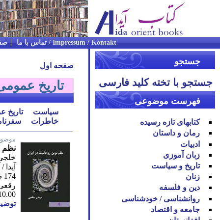
Impressum / Kontakt / تماس با ما
صف
جستجو
صفحه اول
جستجو با تخته کلید فارسی
تاریخ عمومی
فهرست موضوعی
سیاست
تاریخ ع
خاطرات
سفرنام
کتابهای تازه رسیده
رمان و داستان
موضوع
ادبیات
نظم ن
زبان آموزی
خلجی
تاریخ و سیاست
آیدا /
174 ص. / دوم2010
زنان
رقعی
دین و فلسفه
10.00
روان‪شناسی / خودشناسی
توضیح
جامعه و اقتصاد