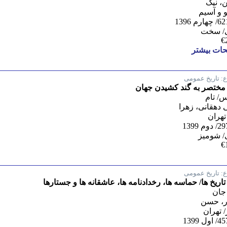
، نیک
 و آسیم
/ سخت
€
ات بیشتر
:
تاریخ عمومی
 مختصر به گند کشیدن جهان
س/ تام
 دهقانی، زهرا
تهران
/ شومیز
€
:
تاریخ عمومی
 تاریخ ها/ حماسه ها، رخدادنامه ها، عاشقانه ها و جستارها
 جان
ر، حسن
 تهران