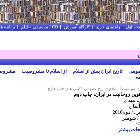
حه اول
راهنمای خرید
کارگاه آموزش
CD / موسیقی / فیلم
برنامه ه
مومی
تاریخ ایران پیش از اسلام
از اسلام تا مشروطیت
مشروط
ه
:
سیاست / اسلام / تاریخ عمومی / کتاب های چاپ خارج
وین روحانیت در ایران، چاپ دوم
، مهدی
 آلمان
/ شومیز
€
ات بیشتر