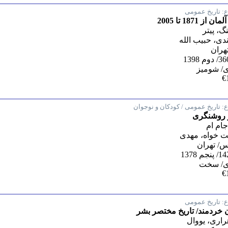
:
تاریخ عمومی
ن از 1871 تا 2005
گ، پیتر
دی، حبیب الله
تهران
/ شومیز
€
:
تاریخ عمومی / کودکان و نوجوان
روشنگری
جام ام
 خواه، مهدی
/ تهران
ی/ سخت
€
:
تاریخ عمومی
 خردمند/ تاریخ مختصر بشر
راری، یووال