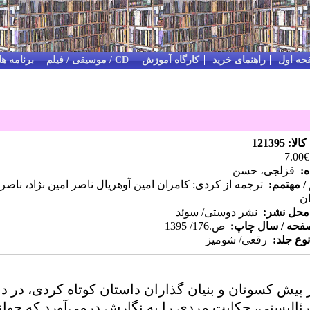
حه اول
راهنمای خرید
کارگاه آموزش
CD / موسیقی / فیلم
برنامه ه
: 121395
€7.00
ه:
قزلجی، حسن
/ مهتمم:
ترجمه از کردی: کامران امین آوهريال ناصر امین نژاد، ناصر با
ان
 محل نشر:
نشر دوستی/ سوئد
صفحه / سال چاپ:
ص.176/ 1395
نوع جلد:
رقعی/ شومیز
یش کسوتان و بنیان گذاران داستان کوتاه کردی، در دا
 رئالیستی، حکایت مردی را به نگارش درمی‌آورد که جوان