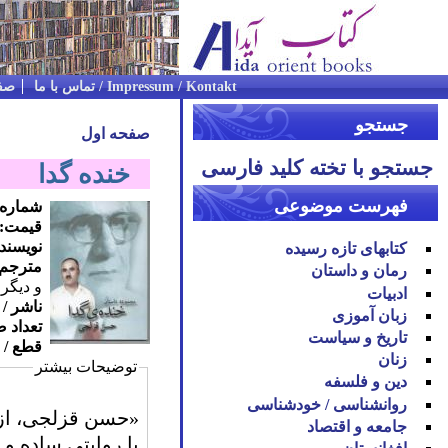
Impressum / Kontakt / تماس با ما
صف
جستجو
صفحه اول
جستجو با تخته کلید فارسی
خنده گدا
فهرست موضوعی
شماره کالا
قیمت:
نویسند
کتابهای تازه رسیده
مترجم 
رمان و داستان
و دیگر
ادبیات
ناشر /
زبان آموزی
تعداد 
تاریخ و سیاست
قطع / 
زنان
توضیحات بیشتر
دین و فلسفه
روان‪شناسی / خودشناسی
«حسن قزلجی، از پ
جامعه و اقتصاد
با روایتی ساده و