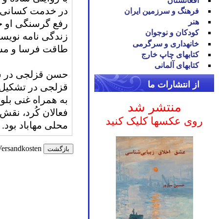
افغانستان
در خدمت کسانی گذ
فرهنگ و سرزمین ایران
هنر
رفع گرسنگی او خو
کودکان و نوجوان
زندگی نامه نویسن
خانه‪داری و سرگرمی
طاقت فرسا و مش
کتاب‪های چاپ خارج
کتاب‪های آلمانی
از انتشارات ما
قزلجی در تشکیل 
به همراه غنی بلو
منتشر شد
فعالان کُرد، نق
روی عکسها کلیک کنید
محلی مهاباد بود
.
 Versandkosten