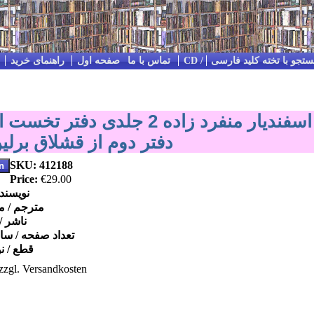
تجو با تخته کلید فارسی
Impressum / Kontakt / تماس با ما
صفحه اول
راهنمای خرید
شناسنامه اسفندیار منفرد زاده 2 جلدی 
دفتر دوم از قشلاق برلین 
SKU: 412188
Price:
€29.00
نویسند
مترجم / م
ناشر 
تعداد صفحه / س
قطع / ن
zzgl. Versandkosten