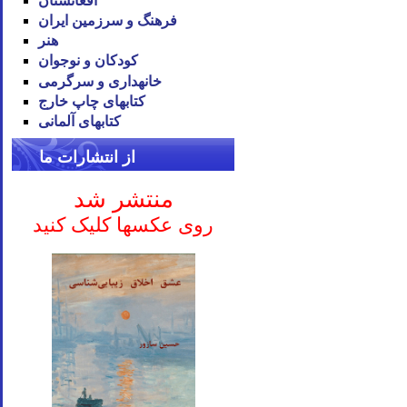
افغانستان
فرهنگ و سرزمین ایران
هنر
کودکان و نوجوان
خانه‪داری و سرگرمی
کتاب‪های چاپ خارج
کتاب‪های آلمانی
از انتشارات ما
منتشر شد
روی عکسها کلیک کنید