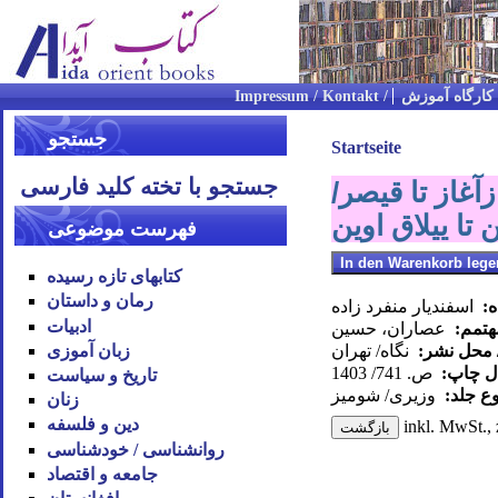
کارگاه آموزش
جستجو
Startseite
جستجو با تخته کلید فارسی
دفتر تخست ازآغاز تا قیصر/
تا ییلاق اوین
فهرست موضوعی
کتابهای تازه رسیده
رمان و داستان
ه:
اسفندیار منفرد زاده
ادبیات
هتمم:
عصاران، حسین
زبان آموزی
/ محل نشر:
نگاه/ تهران
ال چاپ:
ص. 741/ 1403
تاریخ و سیاست
وع جلد:
وزیری/ شومیز
زنان
دین و فلسفه
inkl. MwSt., 
روان‪شناسی / خودشناسی
جامعه و اقتصاد