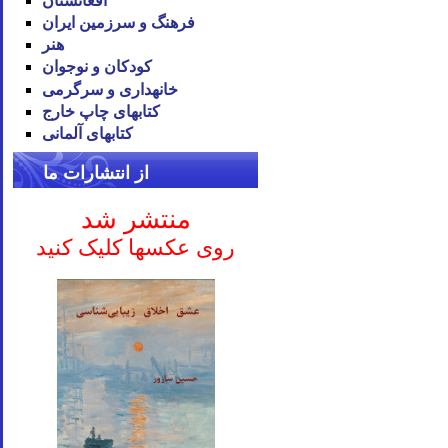
افغانستان
فرهنگ و سرزمین ایران
هنر
کودکان و نوجوان
خانه‪داری و سرگرمی
کتاب‪های چاپ خارج
کتاب‪های آلمانی
از انتشارات ما
منتشر شد
روی عکسها کلیک کنید