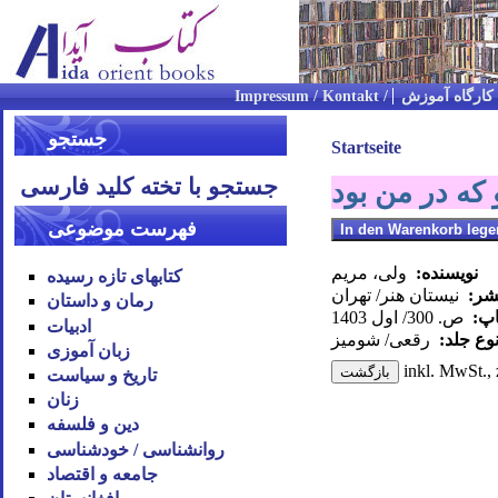
کارگاه آموزش
جستجو
Startseite
جستجو با تخته کلید فارسی
 که در من بود
فهرست موضوعی
نویسنده:
ولی، مریم
کتابهای تازه رسیده
نشر:
نیستان هنر/ تهران
رمان و داستان
اپ:
ص. 300/ اول 1403
ادبیات
وع جلد:
رقعی/ شومیز
زبان آموزی
inkl. MwSt., 
تاریخ و سیاست
زنان
دین و فلسفه
روان‪شناسی / خودشناسی
جامعه و اقتصاد