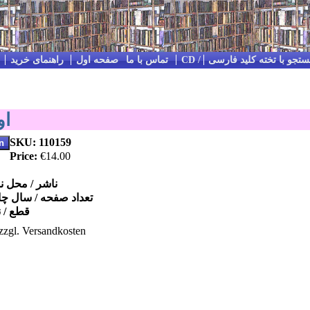
تجو با تخته کلید فارسی
Impressum / Kontakt / تماس با ما
صفحه اول
راهنمای خرید
او
SKU: 110159
Price:
€14.00
ناشر / محل 
تعداد صفحه / سال چ
قطع / ن
zzgl. Versandkosten