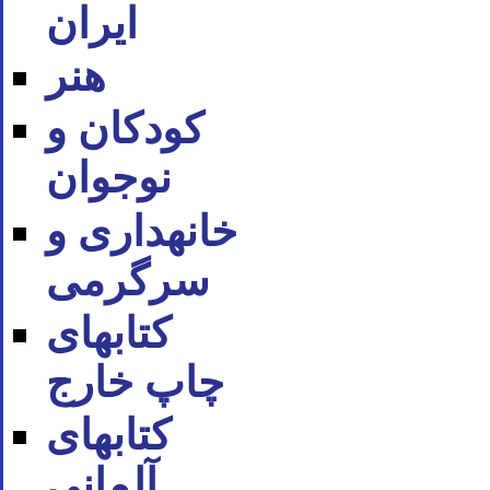
ایران
هنر
کودکان و
نوجوان
خانه‪داری و
سرگرمی
کتاب‪های
چاپ خارج
کتاب‪های
آلمانی