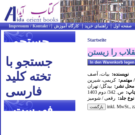
صفحه اول
راهنمای خرید
کارگاه آموزش
جستجو
Startseite
قلاب را زیستن
جستجو با
تخته کلید
نویسنده:
بیات، آصف
 مهتمم:
کریمی، شیرین
 محل نشر:
بیدگل/ تهران
فارسی
چاپ:
ص. 342/ دوم 1403
نوع جلد:
رقعی / شومیز
فهرست
inkl. MwSt., z
موضوعی