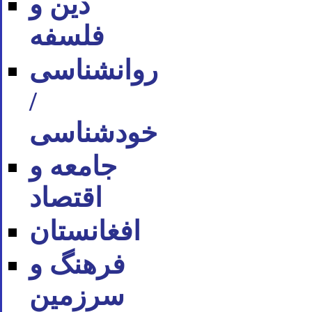
دین و
فلسفه
روان‪شناسی
/
خودشناسی
جامعه و
اقتصاد
افغانستان
فرهنگ و
سرزمین