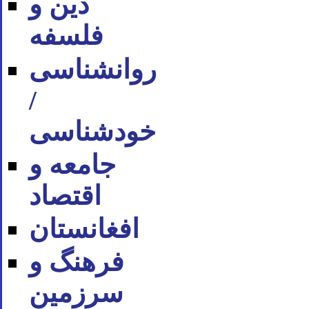
دین و
فلسفه
روان‪شناسی
/
خودشناسی
جامعه و
اقتصاد
افغانستان
فرهنگ و
سرزمین