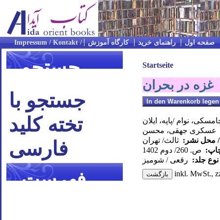
صفحه اول
راهنمای خرید
کارگاه آموزش
جستجو
Startseite
غزه در بحران
جستجو با
تخته کلید
مسکی، نوام /پاپه، ایلان
عسکری جهقی، محسن
/ محل نشر:
ثالث/ تهران
فارسی
چاپ:
ص. 260/ دوم 1402
نوع جلد:
رقعی / شومیز
فهرست
inkl. MwSt., z
موضوعی