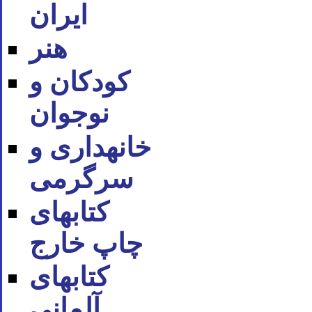
ایران
هنر
کودکان و
نوجوان
خانه‪داری و
سرگرمی
کتاب‪های
چاپ خارج
کتاب‪های
آلمانی