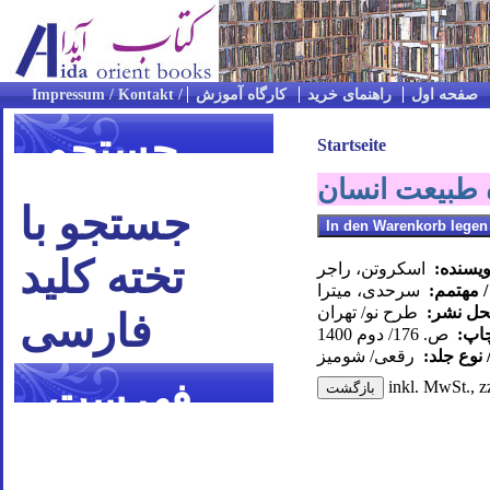
صفحه اول
راهنمای خرید
کارگاه آموزش
جستجو
Startseite
ه طبیعت انسان
جستجو با
تخته کلید
ویسنده:
اسکروتن، راجر
 مهتمم:
سرحدی، میترا
محل نشر:
طرح نو/ تهران
فارسی
چاپ:
ص. 176/ دوم 1400
 نوع جلد:
رقعی/ شومیز
فهرست
inkl. MwSt., z
موضوعی