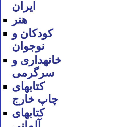
ایران
هنر
کودکان و
نوجوان
خانه‪داری و
سرگرمی
کتاب‪های
چاپ خارج
کتاب‪های
آلمانی