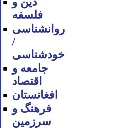
دین و
فلسفه
روان‪شناسی
/
خودشناسی
جامعه و
اقتصاد
افغانستان
فرهنگ و
سرزمین