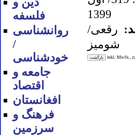
دین و
1399
فلسفه
د:
رقعی/
روان‪شناسی
/
شومیز
خودشناسی
inkl. MwSt., z
جامعه و
اقتصاد
افغانستان
فرهنگ و
سرزمین