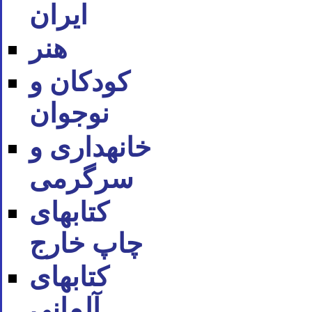
ایران
هنر
کودکان و
نوجوان
خانه‪داری و
سرگرمی
کتاب‪های
چاپ خارج
کتاب‪های
آلمانی