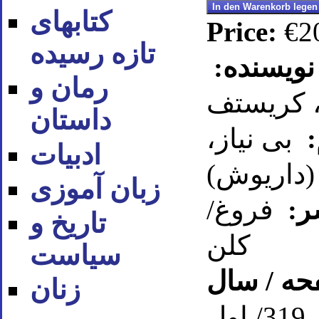
کتابهای
Price:
€2
تازه رسیده
نویسنده:
رمان و
، کریستف
داستان
:
بی نیاز،
ادبیات
داریوش)
زبان آموزی
ر:
فروغ/
تاریخ و
کلن
سیاست
حه / سال
زنان
ص. 319/ اول