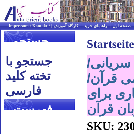
صفحه اول
راهنمای خرید
کارگاه آموزش
جستجو
Startseite
جستجو با
سریانی/
تخته کلید
ی قرآن/
فارسی
ری برای
ان قرآن
فهرست
موضوعی
SKU: 23