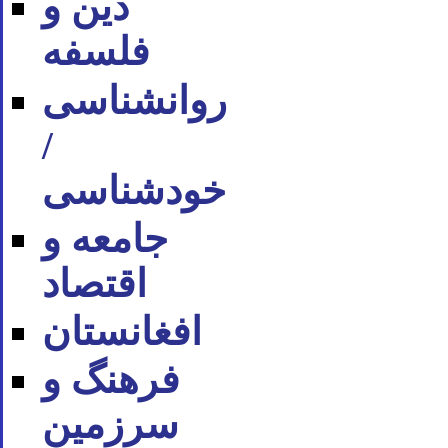
دین و
فلسفه
روان‪شناسی
/
خودشناسی
جامعه و
اقتصاد
افغانستان
فرهنگ و
سرزمین