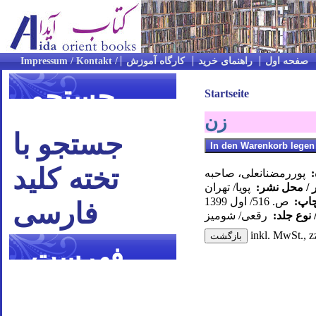
صفحه اول
راهنمای خرید
کارگاه آموزش
جستجو
Startseite
زن
جستجو با
تخته کلید
:
پوررمضنانعلی، صاحبه
 / محل نشر:
پویا/ تهران
چاپ:
ص. 516/ اول 1399
فارسی
 نوع جلد:
رقعی/ شومیز
inkl. MwSt., z
فهرست
موضوعی