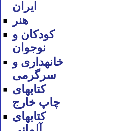
ایران
هنر
کودکان و
نوجوان
خانه‪داری و
سرگرمی
کتاب‪های
چاپ خارج
کتاب‪های
آلمانی