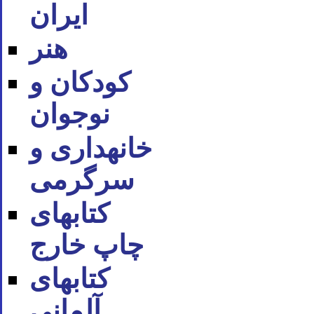
ایران
هنر
کودکان و
نوجوان
خانه‪داری و
سرگرمی
کتاب‪های
چاپ خارج
کتاب‪های
آلمانی