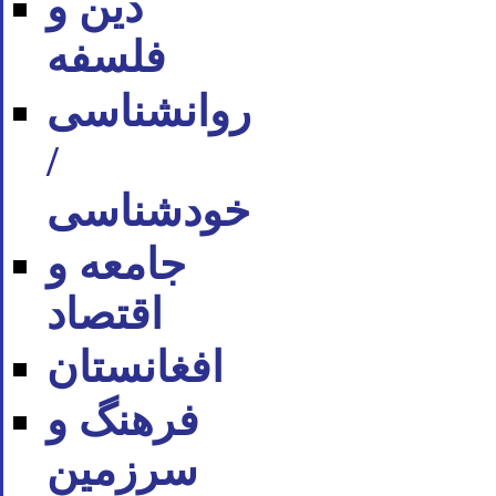
دین و
فلسفه
روان‪شناسی
/
خودشناسی
جامعه و
اقتصاد
افغانستان
فرهنگ و
سرزمین