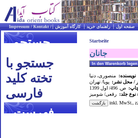
صفحه اول
راهنمای خرید
کارگاه آموزش
جستجو
Startseite
جانان
جستجو با
تخته کلید
نویسنده:
منصوری، دنیا
 / محل نشر:
پویا/ تهران
چاپ:
ص. 496/ اول 1399
فارسی
 نوع جلد:
رقعی/ شومیز
inkl. MwSt., z
فهرست
موضوعی