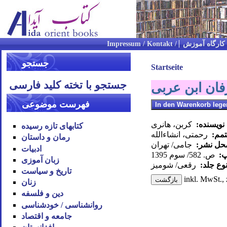
کارگاه آموزش
جستجو
Startseite
جستجو با تخته کلید فارسی
فان ابن عربی
فهرست موضوعی
نویسنده:
کربن، هانری
کتابهای تازه رسیده
تمم:
رحمتی، انشاءالله
رمان و داستان
محل نشر:
جامی/ تهران
ادبیات
پ:
ص. 582/ سوم 1395
زبان آموزی
وع جلد:
رقعی/ شومیز
تاریخ و سیاست
inkl. MwSt., 
زنان
دین و فلسفه
روان‪شناسی / خودشناسی
جامعه و اقتصاد