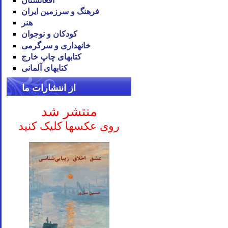
افغانستان
فرهنگ و سرزمین ایران
هنر
کودکان و نوجوان
خانه‪داری و سرگرمی
کتاب‪های چاپ خارج
کتاب‪های آلمانی
از انتشارات ما
منتشر شد
روی عکسها کلیک کنید