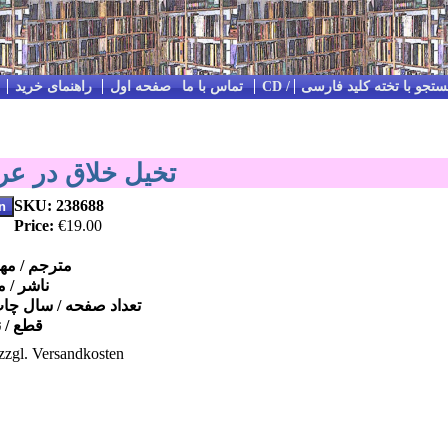
تجو با تخته کلید فارسی
Impressum / Kontakt / تماس با ما
صفحه اول
راهنمای خرید
تخیل خلاق در عر
SKU: 238688
Price:
€19.00
مترجم / مه
ناشر / 
تعداد صفحه / سال چا
قطع / ن
zzgl. Versandkosten