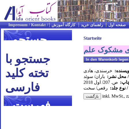
صفحه اول
راهنمای خرید
کارگاه آموزش
جستجو
Startseite
ای مشکوک علم
جستجو با
تخته کلید
ویسنده:
خرسندی، هادی
/ محل نشر:
باران/ سوئد
چاپ:
ص. 207/ اول 2018
فارسی
 نوع جلد:
رقعی/ سخت
inkl. MwSt., z
فهرست
موضوعی