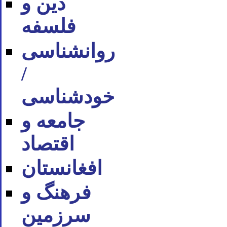
دین و
فلسفه
روان‪شناسی
/
خودشناسی
جامعه و
اقتصاد
افغانستان
فرهنگ و
سرزمین