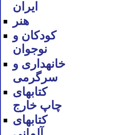
ایران
هنر
کودکان و
نوجوان
خانه‪داری و
سرگرمی
کتاب‪های
چاپ خارج
کتاب‪های
آلمانی