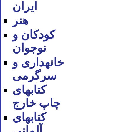
ایران
هنر
کودکان و
نوجوان
خانه‪داری و
سرگرمی
کتاب‪های
چاپ خارج
کتاب‪های
آلمانی