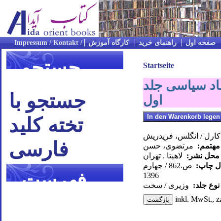
صفحه اول
راهنمای خرید
کارگاه آموزش
جستجو
Startseite
صاد سیاسی جلد
جستجو با
اول
تخته کلید
ارل / انگلس، فریدریش
فارسی
مهتمم:
مرتضوی، حسن
 محل نشر:
لاهیتا . تهران
ال چاپ:
ص.862 / چهارم
فهرست
1396
نوع جلد:
وزیری / سخت
موضوعی
inkl. MwSt., z