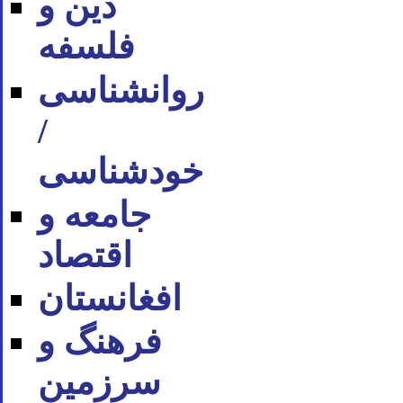
دین و
فلسفه
روان‪شناسی
/
خودشناسی
جامعه و
اقتصاد
افغانستان
فرهنگ و
سرزمین