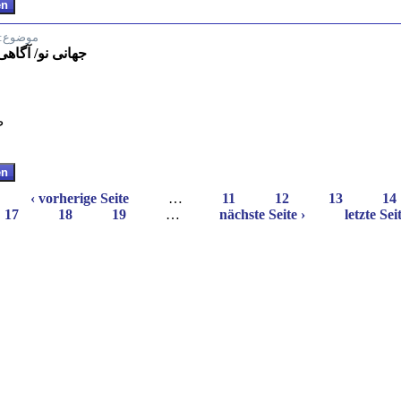
موضوع:
جهانی نو/ آگاه
ص. 
‹ vorherige Seite
…
11
12
13
14
17
18
19
…
nächste Seite ›
letzte Sei