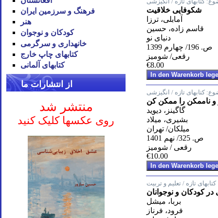
افغانستان
وع:
کتابهای تازه / انگیزشی
شکوفایی خلاقیت
فرهنگ و سرزمین ایران
آمابلی، ترزا
هنر
قاسم زاده، حسین
کودکان و نوجوان
دنیای نو
خانه‪داری و سرگرمی
ص. 196/ چهارم 1399
کتاب‪های چاپ خارج
رقعی/ شومیز
€8.00
کتاب‪های آلمانی
از انتشارات ما
وع:
کتابهای تازه / انگیزشی
 و ناممکن را ممکن کن
منتشر شد
گاگینز، دیوید
روی عکسها کلیک کنید
بشیری، میلاد
میلکان/ تهران
ص. 325/ نهم 1401
رقعی / شومیز
€10.00
کتابهای تازه / تعلیم و تربیت
ر کودکان و نوجوانان
بربا، میشل
فرود، فرناز