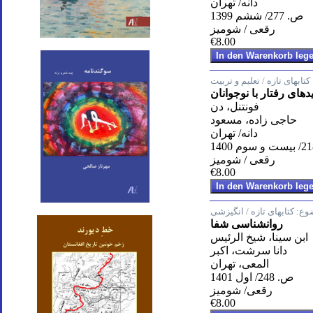
دانه/ تهران
ص. 277/ ششم 1399
رقعی / شومیز
€8.00
کتابهای تازه / تعلیم و تربیت
دهای رفتار با نوجوانان
فونتنل، دن
حاجی زاده، مسعود
دانه/ تهران
رقعی / شومیز
€8.00
وع:
کتابهای تازه / انگیزشی
روانشناسی شفا
ابن سینا، شیخ الرئیس
دانا سرشت، اکبر
المعی، تهران
ص. 248/ اول 1401
رقعی/ شومیز
€8.00