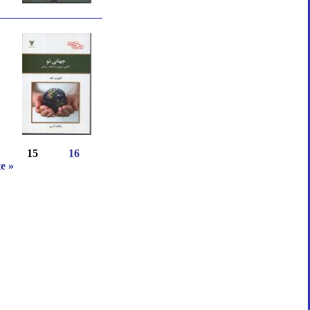
15
16
te »