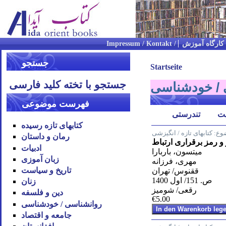
کارگاه آموزش
جستجو
Startseite
جستجو با تخته کلید فارسی
فهرست موضوعی
یت
تندرستی
کتابهای تازه رسیده
وع:
کتابهای تازه / انگیزشی
رمان و داستان
 و رمز برقراری ارتباط
ادبیات
میتسون، باربارا
زبان آموزی
مهری، فرزانه
تاریخ و سیاست
ققنوس/ تهران
ص. 151/ اول 1400
زنان
رقعی/ شومیز
دین و فلسفه
€5.00
روان‪شناسی / خودشناسی
جامعه و اقتصاد