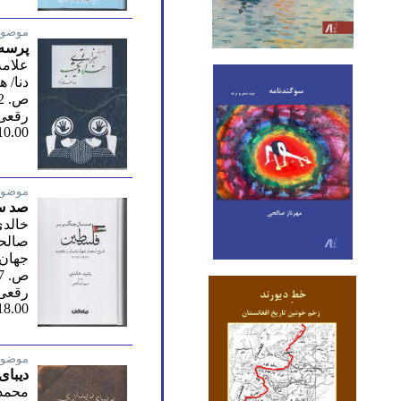
موضوع
پرسه 
علامه
دنا/ ه
ص. 102/ اول 2023
رقعی 
10.00
موضوع
صد سا
خالدی
صالح
جهان 
ص. 397/ اول 1403
رقعی
18.00
موضوع
دیبای
محمدب