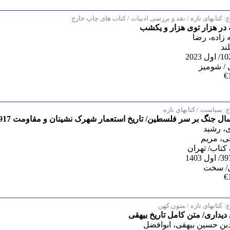
:
کتابهای تازه / نقد و بررسی ادبیات / کتاب های چاپ خارج
در هزار توی هزار و یکشب
 زاده، رضا
لند
/ شومیز
€
:
سیاست / کتابهای تازه
ل جنگ بر سر فلسطین/ تاریخ استعمار شهرک نشینان و مقاومت 1917/ 2017
، رشید
ی، مریم
کتاب/ تهران
/ سخت
€
:
کتابهای تازه / متون کهن
 دیداری/ متن کامل تاریخ بیهقی
ن حسین بیهقی، ابوافضل