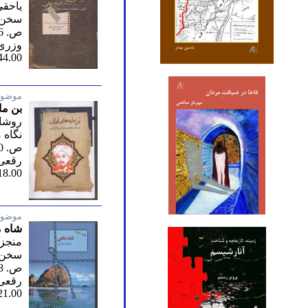
یاحقی
سخن/ 
ص. 886/ پنجم 1403
وزری
44.00
موضوع
بن ما
روشان
نگاه 
ص. 410/ اول 1403
رقعی 
18.00
موضوع
شاه 
منجز
سخن/ 
ص. 668/ سوم 1402
رقعی 
21.00