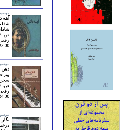
موضوع
آینه د
شفاعی
شادان
ص. 795/ چهارم 1402
رقعی 
23.00
موضوع
ذهن 
پوراص
سخن/ 
ص. 782/ شانزدهم 1402
رقعی 
24.00
موضوع
نگار
درخش