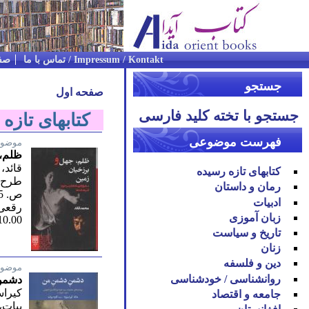
Impressum / Kontakt / تماس با ما
صف
جستجو
صفحه اول
جستجو با تخته کلید فارسی
کتابهای تازه
فهرست موضوعی
موضوع
ظلم، 
قائد،
کتابهای تازه رسیده
طرح ن
رمان و داستان
ص. 395/ چهارم 1400
ادبیات
رقعی
زبان آموزی
10.00
تاریخ و سیاست
زنان
دین و فلسفه
موضوع
روان‪شناسی / خودشناسی
دشمن د
کیراس
جامعه و اقتصاد
بیات،