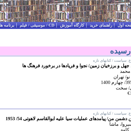
حه اول
راهنمای خرید
کارگاه آموزش
CD / موسیقی / فیلم
برنامه ه
 رسیده
:
سیاست / کتابهای تازه
جهل و برزخیان زمین/ نجوا و فریادها در برخورد فرهنگ ها
 محمد
و/ تهران
/ سخت
€
:
سیاست / کتابهای تازه
شمن من/ پیامدهای عملیات سیا علیه ابوالقاسم لاهوتی 54/ 1953
یروا، ماشا
 کاوه