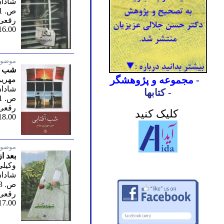
شادان
ص. 481/ اول 1403
رقعی 
16.00
موضوع
شب ا
- مجموعه و پژوهشگر
مهریز
شادان
- کتابها
ص. 561/ دهم 1403
رقعی 
کلیک کنید
18.00
موضوع
بعد ا
وکیلی
شادان
ص. 473/ دوم 1403
رقعی 
17.00