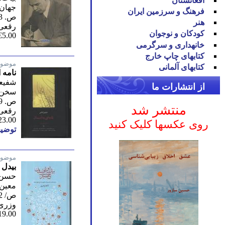
افغانستان
جهان 
فرهنگ و سرزمین ایران
ص. 113/ اول 1403
هنر
رقعی 
کودکان و نوجوان
€5.00
خانه‪داری و سرگرمی
کتاب‪های چاپ خارج
موضوع
کتاب‪های آلمانی
نامه 
شفیع
از انتشارات ما
سخن/ 
ص. 479/ اول 1402
منتشر شد
رقعی
23.00
روی عکسها کلیک کنید
توضیح
موضوع
بیدل 
حسن 
معین/
ص/ 622/ اول 1400
وزری
19.00