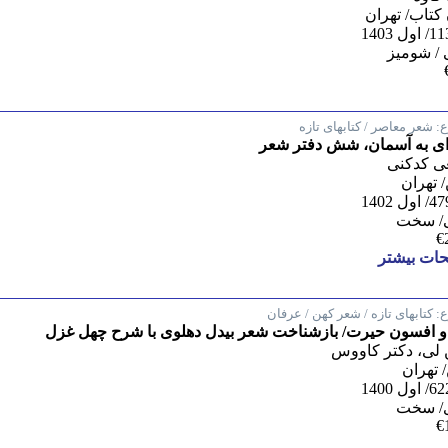
کتاب/ تهران
/ شومیز
:
شعر معاصر / کتابهای تازه
ای به آسمان، شش دفتر شعر
ی کدکنی
تهران
/ سخت
€
ات بیشتر
:
کتابهای تازه / شعر کهن / عرفان
و افسون حیرت/ بازشناخت شعر بیدل دهلوی با شرح چهل غزل
لی، دکتر کاووس
 تهران
/ سخت
€